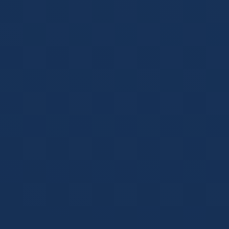
如果你想把2026世界杯的观赛预算花在刀刃上，墨西哥站会是
极具性价比的重点。本文从主办城市分布、热门对阵概率、票
价变化和供需逻辑入手，帮你提前判断哪些场次最值得蹲守。
2026世界杯首次由
美国、加拿大、墨西哥三国联合主办
，这意
味着球迷在买票时，不能只盯着“哪场球最强”，还要先想清
楚：
哪座城市承办、哪一阶段比赛、哪种对阵最可能落在墨西
哥
。对预算有限的球迷来说，这些信息往往比单纯追热门球队
更重要，因为同一届世界杯里，票价和抢票难度的差距可能非
常大。