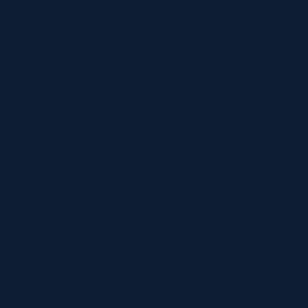
2026-05-15