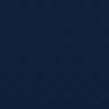
体育
2026世界杯小组赛美国赛制全解析：扩军之后，规
则到底变了什么？
2026-05-18