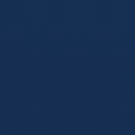
关场次，关注度高但仍可能比淘汰赛更容易入手。
节奏友好的中段赛程
：对跨城观赛、连看两场的球迷非
常友好。
如果你在规划“2026世界杯预测墨西哥门票”，最重要的不是赌
最终名单，而是顺着主办城市和赛程结构去判断：
越靠前的阶
段，越容易出现“想看的强队 + 还能接受的价格”
。这也是为
什么很多老球迷都会把首选放在小组赛而不是淘汰赛。
哪些热门对阵更可能在墨西哥举办？
从票务供需角度看，墨西哥更可能承接的“热门对阵”，通常不
是那种全球唯一焦点，而是
能同时兼顾观赛热度、地理便利和
城市承载能力
的组合。可以重点留意这几类：
主办国相关的高关注小组赛
：如果墨西哥队被安排在当
地比赛，票务热度会迅速上升，尤其是首场和关键出线
战。
欧洲强队 vs 中北美或亚洲队
：这种对阵通常能维持较高
关注度，但票价未必冲到淘汰赛级别。
南美强队的小组赛
：球迷文化浓厚、现场氛围强，墨西
哥观赛体验会比较“世界杯化”。