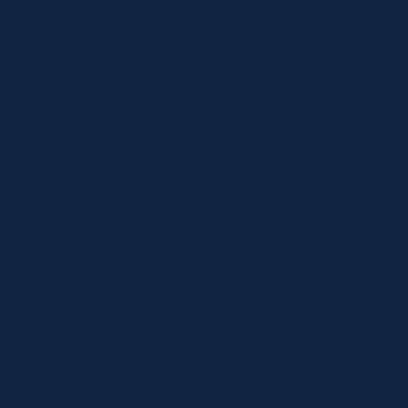
立即下载体验
热门资讯
1
2026世界杯加拿大直播平台怎么选：从登录到多屏同
看，一次把坑和最优组合讲清楚
04-17
2
2026世界杯决赛美加墨直播平台全解析：从版权分销到
CDN加速，安心观赛的技术与合规指南
04-16
3
2026世界杯盘口分析实时：手机上怎么盯盘、看数据、
做自己的观察面板
05-03
4
2026世界杯决赛北美直播平台全攻略：美国/加拿大/墨西
哥订阅、地区限制、多语言解说与时区换算
04-15
5
2026世界杯预测墨西哥门票：赛程、热门对阵与最省预