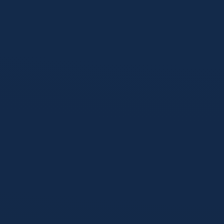
奏。
法国/英格兰
：阵容厚度出众，但一旦遇到高压逼抢型对
手，比赛观赏性会立刻拉满。
德国/西班牙
：更适合在小组赛观察状态，到了淘汰赛往
往会进入“体系对体系”的硬碰硬。
这些球队的共同特点是：
小组赛不一定最精彩，但淘汰赛几乎
场场是焦点
。尤其当它们被分入同一半区时，16强或8强阶段
就可能出现提早相遇的情况，这会直接改变夺冠路径。
黑马球队：小组赛出线就是成功，淘汰赛每一步都
像加速跑
相比传统强队，黑马球队的路径通常更有戏剧性。它们往往在
小组赛凭借防守纪律、反击效率或定位球能力争取出线，进入
淘汰赛后，每一场都像在“借风上墙”。
这类球队最适合关注的不是固定时间，而是
小组赛末轮
和
16强
战
。因为往往到了这里，你才会真正看到：哪些队伍是靠稳定
性出线，哪些队伍是靠气势冲出来的。
小组赛末轮
：最容易出现生死战，信息密度极高。