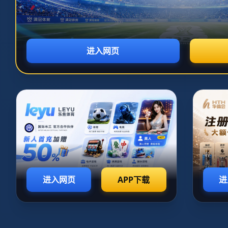
打开主菜单
首页
体育
2026世界杯开幕时间北美完整赛程曝光：热门球队路
径、焦点对决与黄金观赛时段全梳理
体育
2026世界杯开幕时间北美完整赛程曝光：
热门球队路径、焦点对决与黄金观赛时段
全梳理
林澈
2026-05-19
74 阅读