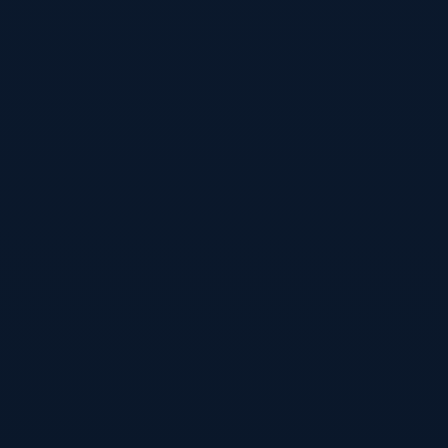
+86-4001234567