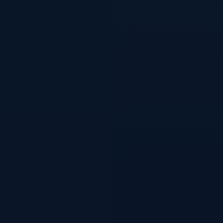
北京市朝阳区望京街道科技路88号
快速导航
首页
西甲赛程直播
西甲资讯
App下载
合作伙伴
乐鱼在线平台
英超赛事高清直播