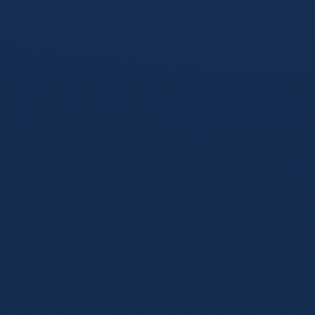
如果你只想挑重点看，那么最简单的原则就是：
优先关注小组
赛最后两轮、16强战、1/4决赛、半决赛和决赛
。这些场次通
常是技战术密度最高、讨论热度最强、赛后复盘价值也最大的
比赛。
北美城市分布怎么影响赛程：三国主办，
三种观赛体验
2026世界杯最特别的地方，在于赛程不是“集中在一个国家的
几座城市”，而是覆盖北美多个足球与商业中心。美国承接大
部分比赛，加拿大和墨西哥则提供各自鲜明的主场氛围。理解
城市分布，有助于你更好地判断比赛时间、球队调度和潜在旅
程路径。
墨西哥的比赛城市通常更容易承担
开幕阶段的强氛围场次
，尤
其适合营造赛事最初的仪式感；加拿大城市则偏向气候舒适、
城市秩序感强，适合作为小组赛阶段的中段落点；美国城市数
量最多、跨度最大，因此也最可能承接
核心强队的关键轮次与
淘汰赛重头戏
。