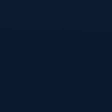
体育
从“看世界杯”到“参与世界杯”：2026世界杯
YouTube 如何把普通球迷变成社区的一员
2026-05-12