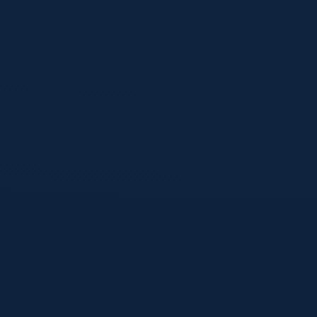
2026世界杯小组赛美国赛制全解析：扩军之后，规
则到底变了什么？
2026-05-18