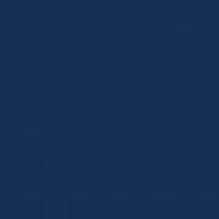
队走到今天的人。1998年，他在家里看转播；2006年，他第一
次为了淘到小组赛门票飞到欧洲；2014年，他在雨夜里排队换
票；2022年，他靠会员优先权赶上了一场关键淘汰赛。到了
2026年，决赛门票对他来说，仍然像一枚难以触碰的奖章。
全球抢票大战，真正拼的是什么
很多人以为，世界杯门票拼的是手速。阿凯却说，
真正拼的是
信息差、时间差和心理承受力
。越接近决赛，票源越少，参与
的人越多，规则也越复杂：抽签决定资格，预售分批放出，会
员优先权为老球迷留一条窄路，剩余票池则像潮水一样，来得
快、退得也快。
在他看来，想拿下2026世界杯决赛门票，先要接受一个现实：
你面对的不是一场“下单”，而是一套流程。流程里每一步都可
能决定你是否能进入下一轮。