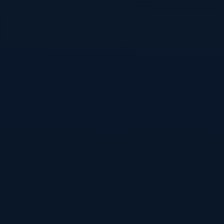
江南体育官方平台
英雄联盟赛事投注
PG电子游戏与服务指南
关注我们