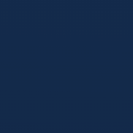
如提前接受“可能买不到”的事实，这样一旦成功，喜悦才会更
纯粹；如果没成功，也不会把整个旅程都压垮。