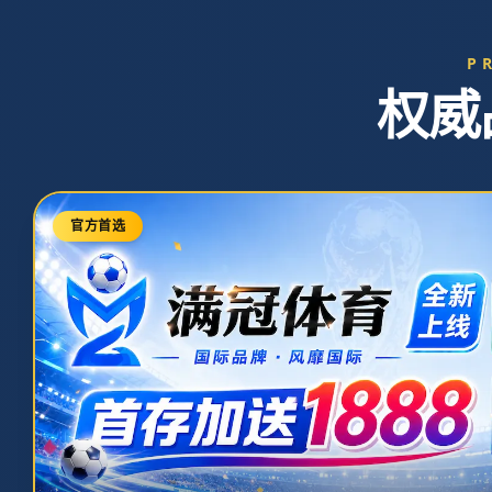
首页
西甲赛程直播
西甲资讯
App下载
观看直播
下载App