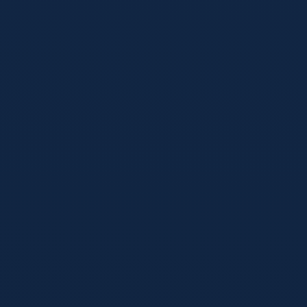
体育
2026世界杯开幕时间北美完整赛程曝光：热门球队