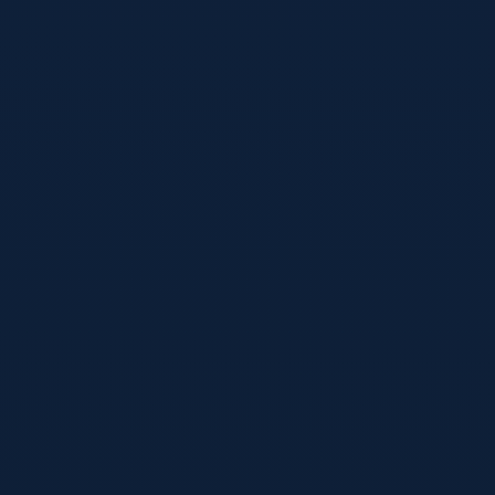
体育
2026美加墨世界杯免费观看网站：流量暴涨背后，
球迷社区怎么借势起盘？
2026-05-15