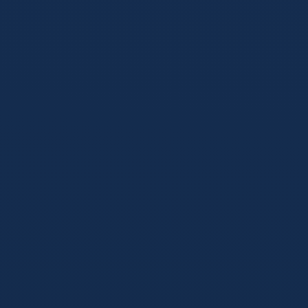
全不同
世界杯最动人的地方之一，就是它并不只属于一种人。阿凯在
多年看球路上，遇见过三类最典型的购票者。
预算充足、目标明确的人
：他们往往锁定决赛和半决
赛，接受更高票价或套餐形式，把“能到现场”放在第一
位。对这类球迷来说，提前做旅行和住宿规划同样重
要，因为临近赛事时，真正难买的常常不只是门票。
预算有限、但执行力很强的人
：他们会优先盯住抽签和
官方预售，宁愿多等几轮，也不轻易转向高价渠道。阿
凯见过一位来自南美的球迷，为了提升中奖率，提前半
年整理好所有账户信息，还在家里模拟过好几次支付流
程。
跨国追随国家队的老球迷
：他们通常更重视“和球队一起
走到最后”。这类人会根据赛程弹性调整路线，先确保关
键场次，再决定是否追到决赛。对他们而言，门票只是
旅程的一部分，真正重要的是那种“陪着球队走到终点”
的体验。
如果你问阿凯，哪一类最容易成功？他会说：不是最有钱的，
也不一定是最懂规则的，而是
最早开始准备、最不容易情绪化