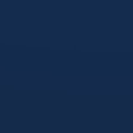
的人
。因为抢票这件事，很多失误都发生在临门一脚——看到
“仅剩最后几张”就慌了，或者因为切换设备、网络波动错过支
付时间。
实战策略：把运气变成概率
阿凯给朋友的建议很朴素，但每一条都来自实战：
提前注册并核对信息
：姓名、证件、联系方式、支付方
式，最好在开售前就完成。
关注官方通知节奏
：抽签结果、预售批次、补票时间，
往往比你想象中更关键。
准备多套方案
：A方案冲决赛，B方案盯半决赛，C方案
留给不同票档，避免一条路走到底。
不要忽视周边成本
：机票、住宿、城市交通，都会决定
你是否真的能赴约。
给自己留情绪缓冲
：失败并不代表结束，很多球迷是在
第三轮、第四轮才真正上车。
他特别强调，
心理准备和操作准备同样重要
。抢票当天，页面
卡顿、候补等待、付款失败都很常见。与其不断刷新焦虑，不