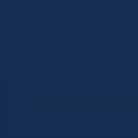
2. 预售：决定命运的窗口期
预售阶段通常最考验判断力。不同票档、不同座位区域、不同
套餐会分批出现，有时页面显示“售罄”，几分钟后又可能补
票。阿凯的经验是：
预售不是一次性冲刺，而是反复守候
。网
络稳定、支付方式提前绑定、资料提前填好，都会影响你是否
能在放票瞬间完成动作。
3. 会员优先权：老球迷的“通行证”
对很多资深球迷来说，会员体系是最现实的突破口。长期关注
赛事、参加官方活动、保持账户活跃，往往能在某些阶段获得
更早的购票入口。阿凯说，这就像在漫长航线上积累里程，
不
保证直达，但能提高上船概率
。
不过他也提醒，会员优先权不是万能钥匙。热门决赛的需求太
大，即便进入优先通道，也常常面临票少人多的局面。因此，
别把全部希望压在某一种方式上，而要把抽签、预售和会员通
道都当成并行选项。
不同预算、不同国家的球迷，买票路径完