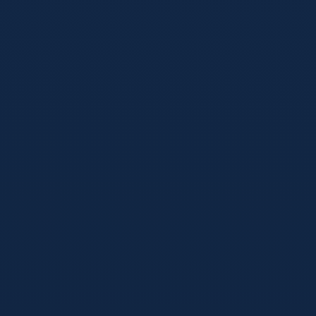
资讯分类
体育
体育数据
体育数码
体育文化
内容运营
旅行攻略
评测
相关阅读