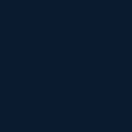
+86-4001234567