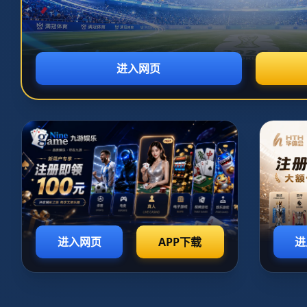
打开主菜单
首页
体育
2026世界杯决赛门票：一场全球抢票大战里，老球迷
如何把希望留到最后一秒
体育
2026世界杯决赛门票：一场全球抢票大战
里，老球迷如何把希望留到最后一秒
林予安
2026-05-14
73 阅读