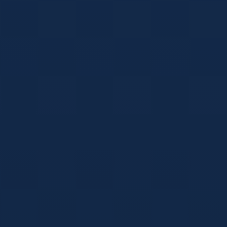
意下一届再来。
对于正在盯着
2026世界杯决赛门票
的人来说，最有价值的也许
不是“必胜攻略”，而是一种更稳的节奏：尽早入场、熟悉规
则、控制预算、保留耐心。因为这场全球抢票大战里，真正走
到最后的人，往往不是最幸运的那一个，而是最能坚持到终点
的那一个。
如果你也准备加入这场战斗，不妨现在就开始整理账户、关注
官方节点、规划预算。等到决赛之夜来临时，哪怕你坐在看台
的最远处，也会明白：那一张票，早已不只是门票，而是你和
世界杯之间的一次真正相遇。
分享：
最后更新：2026-05-14 07:50
看西甲，下官方App
随时随地观看西甲高清直播、实时比分与赛后回放，精彩赛事
不错过。
立即下载体验